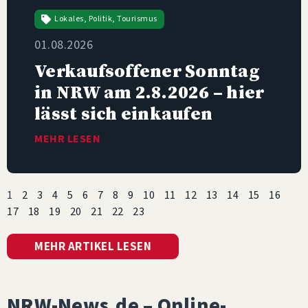
Lokales
,
Politik
,
Tourismus
01.08.2026
Verkaufsoffener Sonntag
in NRW am 2.8.2026 – hier
lässt sich einkaufen
MEHR LESEN
1
2
3
4
5
6
7
8
9
10
11
12
13
14
15
16
17
18
19
20
21
22
23
MEHR ARTIKEL LESEN
NRW-News.de – Online-