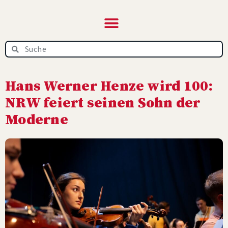
NRW‑News.de – das
Online-Magazin
Hans Werner Henze wird 100:
NRW feiert seinen Sohn der
Moderne