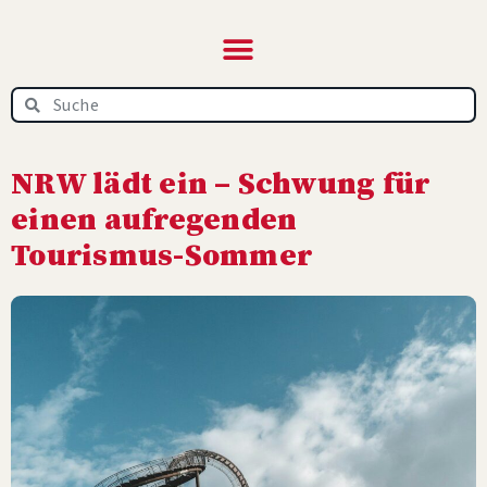
NRW‑News.de – das
Online-Magazin
NRW lädt ein – Schwung für
einen aufregenden
Tourismus-Sommer